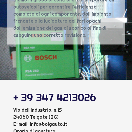
autoveicoli per garantire l'efficienza
completa di ogni componente, dall'impianto
frenante alla lucidatura dei fari opachi,
dall’emissione dei gas di scarico al fine di
eseguire una corretta revisione.
+ 39 347 4213026
Via dell'Industria, n.15
24060 Telgate (BG)
E-mail:
info@bolgauto.it
Orario di apertura: